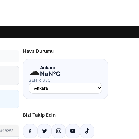
ı
Hava Durumu
☁
Ankara
NaN°C
ŞEHIR SEÇ
Bizi Takip Edin
#18253