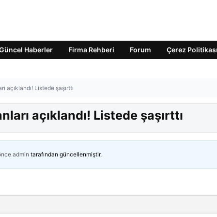
Güncel Haberler
Firma Rehberi
Forum
Çerez Politikas
 açıklandı! Listede şaşırttı
arı açıklandı! Listede şaşırttı
 önce
admin
tarafından güncellenmiştir.