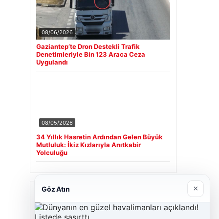
08/06/2026
Gaziantep’te Dron Destekli Trafik
Denetimleriyle Bin 123 Araca Ceza
Uygulandı
08/05/2026
34 Yıllık Hasretin Ardından Gelen Büyük
Mutluluk: İkiz Kızlarıyla Anıtkabir
Yolculuğu
×
Göz Atın
Son Eklenen Firmalar
Cengiz Sigorta