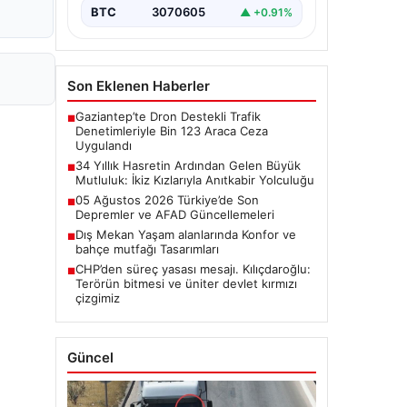
BTC
3070605
▲ +0.91%
Son Eklenen Haberler
Gaziantep’te Dron Destekli Trafik
■
Denetimleriyle Bin 123 Araca Ceza
Uygulandı
34 Yıllık Hasretin Ardından Gelen Büyük
■
Mutluluk: İkiz Kızlarıyla Anıtkabir Yolculuğu
05 Ağustos 2026 Türkiye’de Son
■
Depremler ve AFAD Güncellemeleri
Dış Mekan Yaşam alanlarında Konfor ve
■
bahçe mutfağı Tasarımları
CHP’den süreç yasası mesajı. Kılıçdaroğlu:
■
Terörün bitmesi ve üniter devlet kırmızı
çizgimiz
Güncel