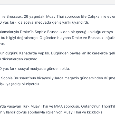
phie Brussaux, 26 yaşındaki Muay Thai sporcusu Efe Çalışkan ile evle
10 yaş farkı da sosyal medyada geniş yankı uyandırdı.
ıklamalarıyla Drake’in Sophie Brussaux’dan bir çocuğu olduğu ortaya
z bu bilgiyi doğrulamıştı. O günden bu yana Drake ve Brussaux, oğulla
yor.
nun düğünü Kanada’da yapıldı. Düğünden paylaşılan ilk karelerde geli
 dikkatlerden kaçmadı.
 10 yaş farkı sosyal medyada gündem oldu.
e Sophie Brussaux’nun hikayesi yıllarca magazin gündeminden düşme
ilişki yaşadığı biliniyordu.
a’da yaşayan Türk Muay Thai ve MMA sporcusu. Ontario’nun Thornhil
yıllardır dövüş sporlarıyla ilgileniyor. Muay Thai ve kickboks