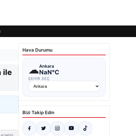
ı
Hava Durumu
☁
Ankara
 ile
NaN°C
ŞEHIR SEÇ
Bizi Takip Edin
#19655