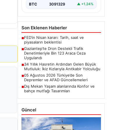
desteğiyle…
BTC
3091329
▲ +1.24%
Son Eklenen Haberler
FED’in Nisan kararı: Tarih, saat ve
■
piyasaların beklentisi
Gaziantep’te Dron Destekli Trafik
■
Denetimleriyle Bin 123 Araca Ceza
Uygulandı
34 Yıllık Hasretin Ardından Gelen Büyük
■
Mutluluk: İkiz Kızlarıyla Anıtkabir Yolculuğu
05 Ağustos 2026 Türkiye’de Son
■
Depremler ve AFAD Güncellemeleri
Dış Mekan Yaşam alanlarında Konfor ve
■
bahçe mutfağı Tasarımları
Güncel