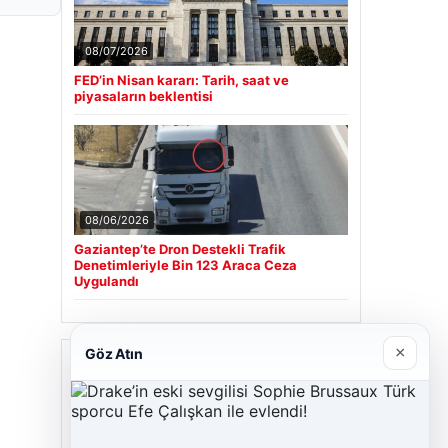
08/07/2026
FED’in Nisan kararı: Tarih, saat ve
piyasaların beklentisi
08/06/2026
Gaziantep’te Dron Destekli Trafik
Denetimleriyle Bin 123 Araca Ceza
Uygulandı
×
Göz Atın
Son Eklenen Firmalar
Cengiz Sigorta
06/23/2026