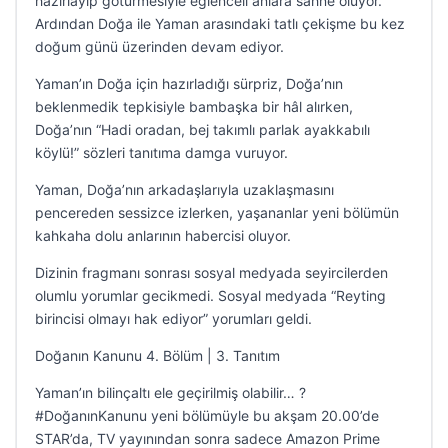
hazırlayıp götürmesiyle eğlenceli anlara sahne oluyor.
Ardından Doğa ile Yaman arasındaki tatlı çekişme bu kez
doğum günü üzerinden devam ediyor.
Yaman’ın Doğa için hazırladığı sürpriz, Doğa’nın
beklenmedik tepkisiyle bambaşka bir hâl alırken,
Doğa’nın “Hadi oradan, bej takımlı parlak ayakkabılı
köylü!” sözleri tanıtıma damga vuruyor.
Yaman, Doğa’nın arkadaşlarıyla uzaklaşmasını
pencereden sessizce izlerken, yaşananlar yeni bölümün
kahkaha dolu anlarının habercisi oluyor.
Dizinin fragmanı sonrası sosyal medyada seyircilerden
olumlu yorumlar gecikmedi. Sosyal medyada “Reyting
birincisi olmayı hak ediyor” yorumları geldi.
Doğanın Kanunu 4. Bölüm | 3. Tanıtım
Yaman’ın bilinçaltı ele geçirilmiş olabilir… ?
#DoğanınKanunu yeni bölümüyle bu akşam 20.00’de
STAR’da, TV yayınından sonra sadece Amazon Prime