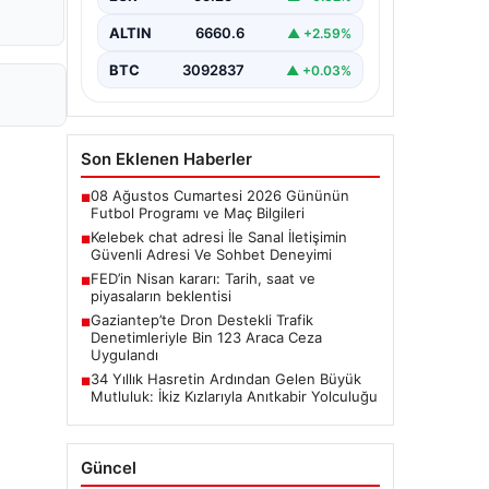
şekilde iletişim sağlaması büyük bir
önem taşımaktadır. Halen birçok…
ALTIN
6660.6
▲ +2.59%
BTC
3092837
▲ +0.03%
Son Eklenen Haberler
08 Ağustos Cumartesi 2026 Gününün
■
Futbol Programı ve Maç Bilgileri
Kelebek chat adresi İle Sanal İletişimin
■
Güvenli Adresi Ve Sohbet Deneyimi
FED’in Nisan kararı: Tarih, saat ve
■
piyasaların beklentisi
Gaziantep’te Dron Destekli Trafik
■
Denetimleriyle Bin 123 Araca Ceza
Uygulandı
34 Yıllık Hasretin Ardından Gelen Büyük
■
Mutluluk: İkiz Kızlarıyla Anıtkabir Yolculuğu
Güncel