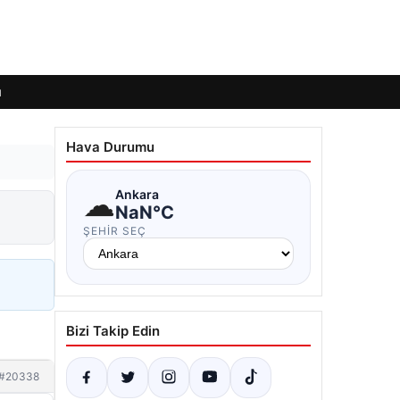
ı
Hava Durumu
☁
Ankara
NaN°C
ŞEHIR SEÇ
Bizi Takip Edin
#20338