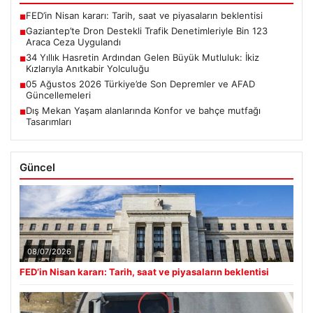
FED’in Nisan kararı: Tarih, saat ve piyasaların beklentisi
■
Gaziantep’te Dron Destekli Trafik Denetimleriyle Bin 123
■
Araca Ceza Uygulandı
34 Yıllık Hasretin Ardından Gelen Büyük Mutluluk: İkiz
■
Kızlarıyla Anıtkabir Yolculuğu
05 Ağustos 2026 Türkiye’de Son Depremler ve AFAD
■
Güncellemeleri
Dış Mekan Yaşam alanlarında Konfor ve bahçe mutfağı
■
Tasarımları
Güncel
08/07/2026
FED’in Nisan kararı: Tarih, saat ve piyasaların beklentisi