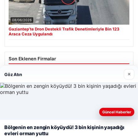
08/06/2026
Gaziantep’te Dron Destekli Trafik Denetimleriyle Bin 123
Araca Ceza Uygulandı
Son Eklenen Firmalar
Cengiz Sigorta
×
Göz Atın
06/23/2026
Web sitemizi nasıl kullandığınızı daha iyi anlayabilmek,
Güncel Haberler
deneyiminizi kişiselleştirmek ve geliştirmek amacıyla çerezler
kullanıyoruz.
Çerez Politikamız
Bölgenin en zengin köyüydü! 3 bin kişinin yaşadığı
© 2026 Tatil Gez – Güncel – Gezilecek Yerler
evleri orman yuttu
Reddet
Kabul Et