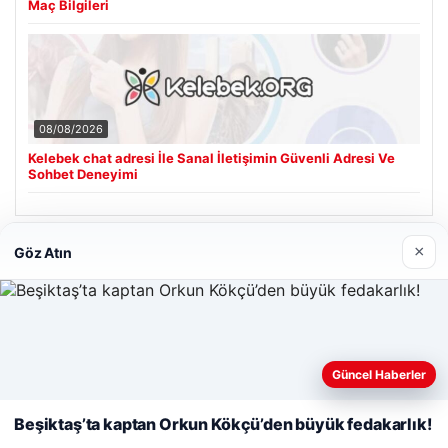
Maç Bilgileri
08/08/2026
Kelebek chat adresi İle Sanal İletişimin Güvenli Adresi Ve
Sohbet Deneyimi
×
Göz Atın
Son Eklenen Firmalar
Cengiz Sigorta
06/23/2026
Web sitemizi nasıl kullandığınızı daha iyi anlayabilmek,
deneyiminizi kişiselleştirmek ve geliştirmek amacıyla çerezler
Güncel Haberler
kullanıyoruz.
Çerez Politikamız
Beşiktaş’ta kaptan Orkun Kökçü’den büyük fedakarlık!
Reddet
Kabul Et