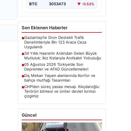
BTC
3053473
▼ -0.53%
Son Eklenen Haberler
Gaziantep’te Dron Destekli Trafik
■
Denetimleriyle Bin 123 Araca Ceza
Uygulandı
34 Yıllık Hasretin Ardından Gelen Büyük
■
Mutluluk: İkiz Kızlarıyla Anıtkabir Yolculuğu
05 Ağustos 2026 Türkiye’de Son
■
Depremler ve AFAD Güncellemeleri
Dış Mekan Yaşam alanlarında Konfor ve
■
bahçe mutfağı Tasarımları
CHP’den süreç yasası mesajı. Kılıçdaroğlu:
■
Terörün bitmesi ve üniter devlet kırmızı
çizgimiz
Güncel