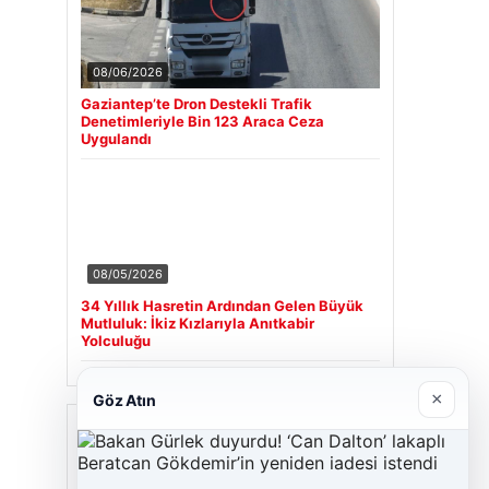
08/06/2026
Gaziantep’te Dron Destekli Trafik
Denetimleriyle Bin 123 Araca Ceza
Uygulandı
08/05/2026
34 Yıllık Hasretin Ardından Gelen Büyük
Mutluluk: İkiz Kızlarıyla Anıtkabir
Yolculuğu
×
Göz Atın
Son Eklenen Firmalar
Cengiz Sigorta