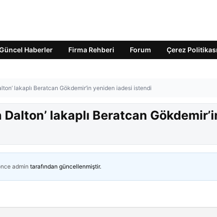
Güncel Haberler
Firma Rehberi
Forum
Çerez Politikas
ton’ lakaplı Beratcan Gökdemir’in yeniden iadesi istendi
 Dalton’ lakaplı Beratcan Gökdemir’i
önce
admin
tarafından güncellenmiştir.