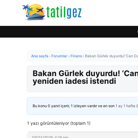
Ana sayfa
›
Forumlar
›
Finans
›
Bakan Gürlek duyurdu! ‘Can Dal
Bakan Gürlek duyurdu! ‘Can
yeniden iadesi istendi
Bu konu 0 yanıt içerir, 1 izleyen vardır ve en son
1 ay 1 hafta 
1 yazı görüntüleniyor (toplam 1)
06/24/2026: 4:16 pm