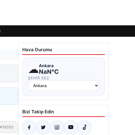
ı
Hava Durumu
☁
Ankara
NaN°C
ŞEHIR SEÇ
Bizi Takip Edin
#16353