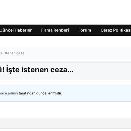
Güncel Haberler
Firma Rehberi
Forum
Çerez Politikas
şte istenen ceza…
! İşte istenen ceza…
 önce
admin
tarafından güncellenmiştir.