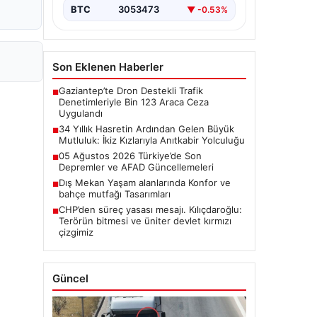
BTC
3053473
▼ -0.53%
Son Eklenen Haberler
Gaziantep’te Dron Destekli Trafik
■
Denetimleriyle Bin 123 Araca Ceza
Uygulandı
34 Yıllık Hasretin Ardından Gelen Büyük
■
Mutluluk: İkiz Kızlarıyla Anıtkabir Yolculuğu
05 Ağustos 2026 Türkiye’de Son
■
Depremler ve AFAD Güncellemeleri
Dış Mekan Yaşam alanlarında Konfor ve
■
bahçe mutfağı Tasarımları
CHP’den süreç yasası mesajı. Kılıçdaroğlu:
■
Terörün bitmesi ve üniter devlet kırmızı
çizgimiz
Güncel