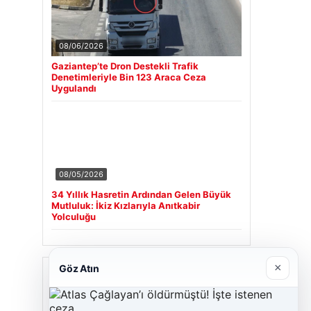
08/06/2026
Gaziantep’te Dron Destekli Trafik
Denetimleriyle Bin 123 Araca Ceza
Uygulandı
08/05/2026
34 Yıllık Hasretin Ardından Gelen Büyük
Mutluluk: İkiz Kızlarıyla Anıtkabir
Yolculuğu
×
Göz Atın
Son Eklenen Firmalar
Cengiz Sigorta