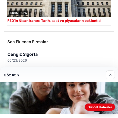
08/07/2026
FED’in Nisan kararı: Tarih, saat ve piyasaların beklentisi
Son Eklenen Firmalar
×
Göz Atın
Web sitemizi nasıl kullandığınızı daha iyi anlayabilmek,
Güncel Haberler
deneyiminizi kişiselleştirmek ve geliştirmek amacıyla çerezler
kullanıyoruz.
Çerez Politikamız