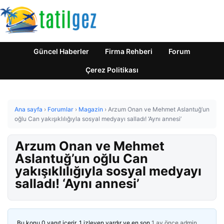
Güncel Haberler
Firma Rehberi
Forum
Çerez Politikası
Ana sayfa
›
Forumlar
›
Magazin
›
Arzum Onan ve Mehmet Aslantuğ’un
oğlu Can yakışıklılığıyla sosyal medyayı salladı! ‘Aynı annesi’
Arzum Onan ve Mehmet
Aslantuğ’un oğlu Can
yakışıklılığıyla sosyal medyayı
salladı! ‘Aynı annesi’
Bu konu 0 yanıt içerir, 1 izleyen vardır ve en son
1 ay önce
admin