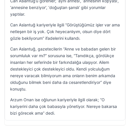
Can Aslantuğ’u görenler; ‘aynı annesi’, ‘annesinin kopyası’,
‘annesine benziyor’, ‘doğuştan şanslı’ gibi yorumlar
yaptılar.
Can Aslantuğ kariyeriyle ilgili “Görüştüğümüz işler var ama
netleşen bir iş yok. Çok heyecanlıyım, olsun diye dört
gözle bekliyorum” ifadelerini kullandı.
Can Aslantuğ, gazetecilerin “Anne ve babadan gelen bir
sorumluluk var mı?” sorusuna ise, “Tanıdıkça, gördükçe
insanları her seferinde bir farkındalığa ulaşıyor. Ailem
destekleyici çok destekleyici oldu. Kendi yolculuğum
nereye varacak bilmiyorum ama onların benim arkamda
olduğunu bilmek beni daha da cesaretlendiriyor” diye
konuştu.
Arzum Onan ise oğlunun kariyeriyle ilgili olarak; “O
kariyerini daha çok babasıyla yönetiyor. Nereye bakarsa
bizi görecek ama” dedi.