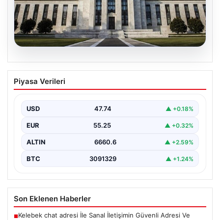
07.08.2026
FED’in Nisan kararı: Tarih, saat ve
Piyasa Verileri
piyasaların beklentisi
ABD Merkez Bankası'nın (FED) nisan ayı para politikası
kararı yatırımcılar tarafından yakından takip ediliyor.…
USD
47.74
▲ +0.18%
EUR
55.25
▲ +0.32%
ALTIN
6660.6
▲ +2.59%
BTC
3091329
▲ +1.24%
Son Eklenen Haberler
Kelebek chat adresi İle Sanal İletişimin Güvenli Adresi Ve
■