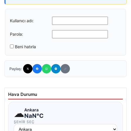
Kullanıcı adı:
Parola:
Beni hatırla
Paylaş:
Hava Durumu
☁
Ankara
NaN°C
ŞEHIR SEÇ