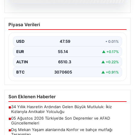
05.08.2026
05 Ağustos 2026 Türkiye’de Son
Piyasa Verileri
Depremler ve AFAD Güncellemeleri
Türkiye genelinde deprem hareketliliği devam ediyor.
05 Ağustos 2026 tarihinde gerçekleşen depremlerle
USD
47.59
• 0.01%
ilgili son…
EUR
55.14
▲ +0.17%
ALTIN
6510.3
▲ +0.22%
BTC
3070605
▲ +0.91%
Son Eklenen Haberler
34 Yıllık Hasretin Ardından Gelen Büyük Mutluluk: İkiz
■
Kızlarıyla Anıtkabir Yolculuğu
05 Ağustos 2026 Türkiye’de Son Depremler ve AFAD
■
Güncellemeleri
Dış Mekan Yaşam alanlarında Konfor ve bahçe mutfağı
■
Tasarımları