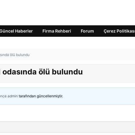
Güncel Haberler
Firma Rehberi
Forum
Çerez Politikas
asında ölü bulundu
l odasında ölü bulundu
önce
admin
tarafından güncellenmiştir.