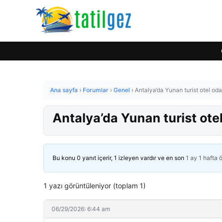
Ana sayfa
›
Forumlar
›
Genel
›
Antalya’da Yunan turist otel od
Antalya’da Yunan turist ote
Bu konu 0 yanıt içerir, 1 izleyen vardır ve en son
1 ay 1 hafta 
1 yazı görüntüleniyor (toplam 1)
06/29/2026: 6:44 am