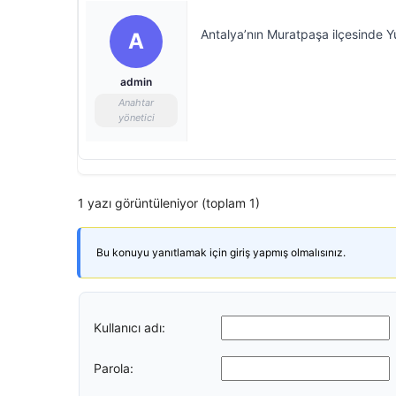
Antalya’nın Muratpaşa ilçesinde Yu
A
admin
Anahtar
yönetici
1 yazı görüntüleniyor (toplam 1)
Bu konuyu yanıtlamak için giriş yapmış olmalısınız.
Kullanıcı adı:
Parola: