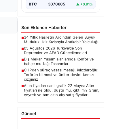
BTC
3070605
▲ +0.91%
Son Eklenen Haberler
34 Yıllık Hasretin Ardından Gelen Büyük
■
Mutluluk: İkiz Kızlarıyla Anıtkabir Yolculuğu
05 Ağustos 2026 Türkiye’de Son
■
Depremler ve AFAD Güncellemeleri
Dış Mekan Yaşam alanlarında Konfor ve
■
bahçe mutfağı Tasarımları
CHP’den süreç yasası mesajı. Kılıçdaroğlu:
■
Terörün bitmesi ve üniter devlet kırmızı
çizgimiz
Altın fiyatları canlı grafik 22 Mayıs: Altın
■
fiyatları ne oldu, düştü mü, çıktı mı? Gram,
çeyrek ve tam altın alış satış fiyatları
Güncel