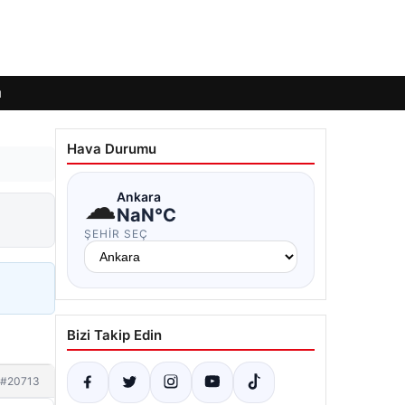
ı
Hava Durumu
☁
Ankara
NaN°C
ŞEHIR SEÇ
Bizi Takip Edin
#20713