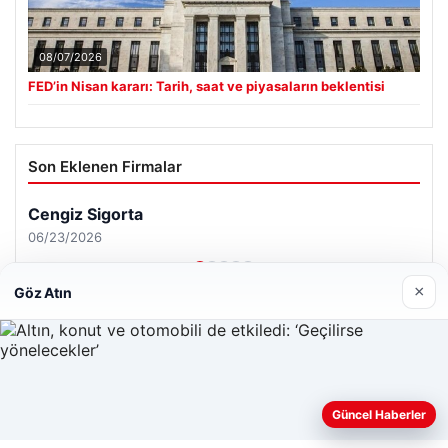
08/07/2026
FED’in Nisan kararı: Tarih, saat ve piyasaların beklentisi
Son Eklenen Firmalar
Cengiz Sigorta
06/23/2026
×
Göz Atın
© 2026 Tatil Gez – Güncel – Gezilecek Yerler
Web sitemizi nasıl kullandığınızı daha iyi anlayabilmek,
Güncel Haberler
Tercüme Bürosu
|
Malta Dil Okulu
|
lemagrup.com.tr
deneyiminizi kişiselleştirmek ve geliştirmek amacıyla çerezler