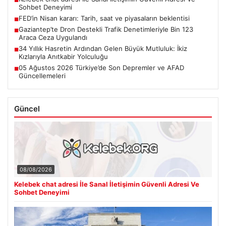
■
Sohbet Deneyimi
FED’in Nisan kararı: Tarih, saat ve piyasaların beklentisi
■
Gaziantep’te Dron Destekli Trafik Denetimleriyle Bin 123
■
Araca Ceza Uygulandı
34 Yıllık Hasretin Ardından Gelen Büyük Mutluluk: İkiz
■
Kızlarıyla Anıtkabir Yolculuğu
05 Ağustos 2026 Türkiye’de Son Depremler ve AFAD
■
Güncellemeleri
Güncel
08/08/2026
Kelebek chat adresi İle Sanal İletişimin Güvenli Adresi Ve
Sohbet Deneyimi