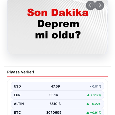
05.08.2026
05 Ağustos 2026 Türkiye’de Son
Piyasa Verileri
Depremler ve AFAD Güncellemeleri
Türkiye genelinde deprem hareketliliği devam ediyor.
05 Ağustos 2026 tarihinde gerçekleşen depremlerle
USD
47.59
• 0.01%
ilgili son…
EUR
55.14
▲ +0.17%
ALTIN
6510.3
▲ +0.22%
BTC
3070605
▲ +0.91%