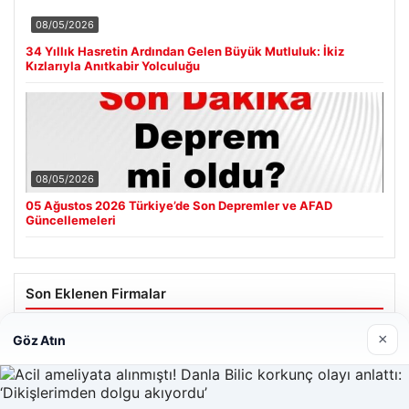
08/05/2026
34 Yıllık Hasretin Ardından Gelen Büyük Mutluluk: İkiz
Kızlarıyla Anıtkabir Yolculuğu
08/05/2026
05 Ağustos 2026 Türkiye’de Son Depremler ve AFAD
Güncellemeleri
Son Eklenen Firmalar
Cengiz Sigorta
×
Göz Atın
06/23/2026