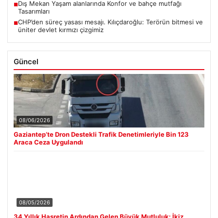
Dış Mekan Yaşam alanlarında Konfor ve bahçe mutfağı
■
Tasarımları
CHP’den süreç yasası mesajı. Kılıçdaroğlu: Terörün bitmesi ve
■
üniter devlet kırmızı çizgimiz
Güncel
08/06/2026
Gaziantep’te Dron Destekli Trafik Denetimleriyle Bin 123
Araca Ceza Uygulandı
08/05/2026
34 Yıllık Hasretin Ardından Gelen Büyük Mutluluk: İkiz