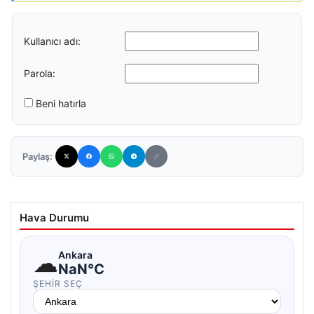
Kullanıcı adı:
Parola:
Beni hatırla
Paylaş:
Hava Durumu
☁
Ankara
NaN°C
ŞEHIR SEÇ