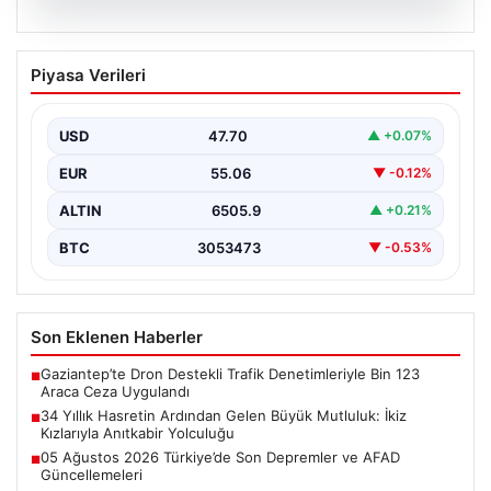
05.08.2026
34 Yıllık Hasretin Ardından Gelen
Piyasa Verileri
Büyük Mutluluk: İkiz Kızlarıyla Anıtkabir
Yolculuğu
USD
47.70
▲ +0.07%
Adıyaman'da hayatlarını sürdüren Abuzer ve Zeynep
Yıldırım çifti, tam 34 yıl boyunca çocuk sahibi…
EUR
55.06
▼ -0.12%
ALTIN
6505.9
▲ +0.21%
BTC
3053473
▼ -0.53%
Son Eklenen Haberler
Gaziantep’te Dron Destekli Trafik Denetimleriyle Bin 123
■
Araca Ceza Uygulandı
34 Yıllık Hasretin Ardından Gelen Büyük Mutluluk: İkiz
■
Kızlarıyla Anıtkabir Yolculuğu
05 Ağustos 2026 Türkiye’de Son Depremler ve AFAD
■
Güncellemeleri