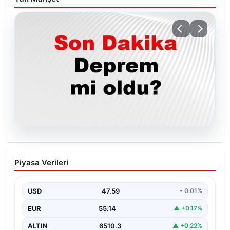
05.08.2026
05 Ağustos 2026 Türkiye’de Son
Piyasa Verileri
Depremler ve AFAD Güncellemeleri
Türkiye genelinde deprem hareketliliği devam ediyor.
05 Ağustos 2026 tarihinde gerçekleşen depremlerle
USD
47.59
• 0.01%
ilgili son…
EUR
55.14
▲ +0.17%
ALTIN
6510.3
▲ +0.22%