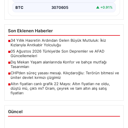
BTC
3070605
▲ +0.91%
Son Eklenen Haberler
34 Yıllık Hasretin Ardından Gelen Büyük Mutluluk: İkiz
■
Kızlarıyla Anıtkabir Yolculuğu
05 Ağustos 2026 Türkiye’de Son Depremler ve AFAD
■
Güncellemeleri
Dış Mekan Yaşam alanlarında Konfor ve bahçe mutfağı
■
Tasarımları
CHP’den süreç yasası mesajı. Kılıçdaroğlu: Terörün bitmesi ve
■
üniter devlet kırmızı çizgimiz
Altın fiyatları canlı grafik 22 Mayıs: Altın fiyatları ne oldu,
■
düştü mü, çıktı mı? Gram, çeyrek ve tam altın alış satış
fiyatları
Güncel