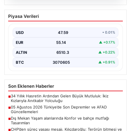
05.08.2026
05 Ağustos 2026 Türkiye’de Son
Piyasa Verileri
Depremler ve AFAD Güncellemeleri
Türkiye genelinde deprem hareketliliği devam ediyor.
05 Ağustos 2026 tarihinde gerçekleşen depremlerle
USD
47.59
• 0.01%
ilgili son…
EUR
55.14
▲ +0.17%
ALTIN
6510.3
▲ +0.22%
BTC
3070605
▲ +0.91%
Son Eklenen Haberler
34 Yıllık Hasretin Ardından Gelen Büyük Mutluluk: İkiz
■
Kızlarıyla Anıtkabir Yolculuğu
05 Ağustos 2026 Türkiye’de Son Depremler ve AFAD
■
Güncellemeleri
Dış Mekan Yaşam alanlarında Konfor ve bahçe mutfağı
■
Tasarımları
CHP’den süreç yasası mesajı. Kılıçdaroğlu: Terörün bitmesi ve
■