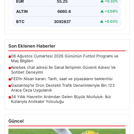
EUR
55.25
▲ +0.32%
ALTIN
6660.6
▲ +2.59%
BTC
3092837
▲ +0.03%
Son Eklenen Haberler
08 Ağustos Cumartesi 2026 Gününün Futbol Programı ve
■
Maç Bilgileri
Kelebek chat adresi İle Sanal İletişimin Güvenli Adresi Ve
■
Sohbet Deneyimi
FED’in Nisan kararı: Tarih, saat ve piyasaların beklentisi
■
Gaziantep’te Dron Destekli Trafik Denetimleriyle Bin 123
■
Araca Ceza Uygulandı
34 Yıllık Hasretin Ardından Gelen Büyük Mutluluk: İkiz
■
Kızlarıyla Anıtkabir Yolculuğu
Güncel