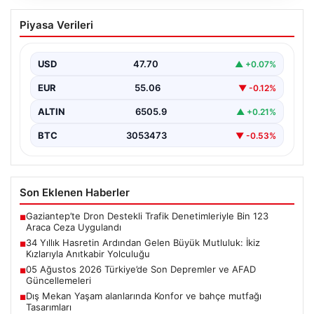
34 Yıllık Hasretin Ardından Gelen
Piyasa Verileri
Büyük Mutluluk: İkiz Kızlarıyla Anıtkabir
Yolculuğu
USD
47.70
▲ +0.07%
Adıyaman’da hayatlarını sürdüren Abuzer ve Zeynep
Yıldırım çifti, tam 34 yıl boyunca çocuk sahibi…
EUR
55.06
▼ -0.12%
ALTIN
6505.9
▲ +0.21%
BTC
3053473
▼ -0.53%
Son Eklenen Haberler
Gaziantep’te Dron Destekli Trafik Denetimleriyle Bin 123
■
Araca Ceza Uygulandı
34 Yıllık Hasretin Ardından Gelen Büyük Mutluluk: İkiz
■
Kızlarıyla Anıtkabir Yolculuğu
05 Ağustos 2026 Türkiye’de Son Depremler ve AFAD
■
Güncellemeleri
Dış Mekan Yaşam alanlarında Konfor ve bahçe mutfağı
■
Tasarımları