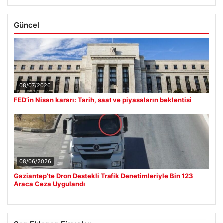
Güncel
08/07/2026
FED’in Nisan kararı: Tarih, saat ve piyasaların beklentisi
08/06/2026
Gaziantep’te Dron Destekli Trafik Denetimleriyle Bin 123
Araca Ceza Uygulandı