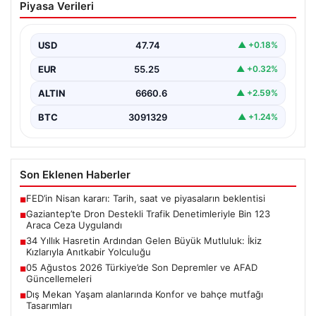
Piyasa Verileri
Denetimleriyle Bin 123 Araca Ceza
Uygulandı
USD
47.74
▲ +0.18%
Gaziantep’te trafik güvenliğini artırmak amacıyla
gerçekleştirilen kapsamlı denetimler kapsamında,
EUR
55.25
▲ +0.32%
jandarma ekipleri dron teknolojisinin desteğiyle…
ALTIN
6660.6
▲ +2.59%
BTC
3091329
▲ +1.24%
Son Eklenen Haberler
FED’in Nisan kararı: Tarih, saat ve piyasaların beklentisi
■
Gaziantep’te Dron Destekli Trafik Denetimleriyle Bin 123
■
Araca Ceza Uygulandı
34 Yıllık Hasretin Ardından Gelen Büyük Mutluluk: İkiz
■
Kızlarıyla Anıtkabir Yolculuğu
05 Ağustos 2026 Türkiye’de Son Depremler ve AFAD
■
Güncellemeleri
Dış Mekan Yaşam alanlarında Konfor ve bahçe mutfağı
■
Tasarımları